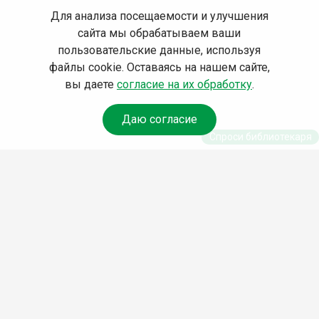
Для анализа посещаемости и улучшения
сайта мы обрабатываем ваши
пользовательские данные, используя
файлы cookie. Оставаясь на нашем сайте,
вы даете
согласие на их обработку
.
Даю согласие
Спроси библиотекаря
© Муниципальное бюджетное учреждение культуры
Ангарского городского округа «Централизованная
библиотечная система» (МБУК «ЦБС»), 2026
Адрес
: 665841, Иркутская обл., г. Ангарск, 17 микрорайон,
дом 4
Телефоны
:
+7 (3955) 55‑10‑22, 55‑09‑61, 55‑09‑69