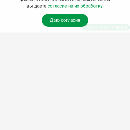
вы даете
согласие на их обработку
.
Даю согласие
Спроси библиотекаря
© Муниципальное бюджетное учреждение культуры
Ангарского городского округа «Централизованная
библиотечная система» (МБУК «ЦБС»), 2026
Адрес
: 665841, Иркутская обл., г. Ангарск, 17 микрорайон,
дом 4
Телефоны
:
+7 (3955) 55‑10‑22, 55‑09‑61, 55‑09‑69
Факс
:
+7 (3955) 55‑47‑19
Электронная почта
:
cbs-angarsk@yandex.ru
Мы в социальных сетях –
#Библиотеки_Ангарска