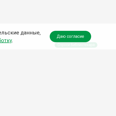
ельские данные,
Даю согласие
ботку
.
Спроси библиотекаря
чредитель:
омитет по культуре и молодежной политике АГО
езависимая оценка качества библиотечных услуг
Разработка сайта: