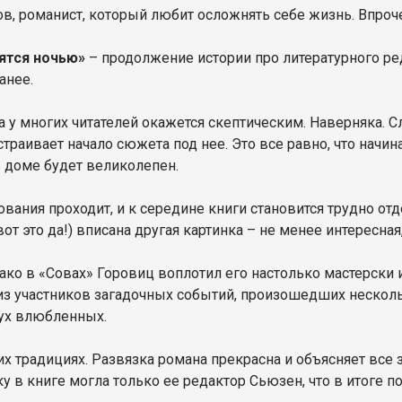
, романист, который любит осложнять себе жизнь. Впрочем
ятся ночью»
– продолжение истории про литературного ре
анее.
 у многих читателей окажется скептическим. Наверняка. 
страивает начало сюжета под нее. Это все равно, что начин
в доме будет великолепен.
вания проходит, и к середине книги становится трудно от
вот это да!) вписана другая картинка – не менее интересн
ако в «Совах» Горовиц воплотил его настолько мастерски и
 из участников загадочных событий, произошедших нескол
ух влюбленных.
их традициях. Развязка романа прекрасна и объясняет все 
ку в книге могла только ее редактор Сьюзен, что в итоге 