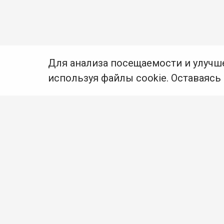
Для анализа посещаемости и улучш
используя файлы cookie. Оставаясь
© Муниципальное бюджетное учреждение культуры
Ангарского городского округа «Централизованная
библиотечная система» (МБУК «ЦБС»), 2026
Адрес
: 665841, Иркутская обл., г. Ангарск,
17 микрорайон, дом 4
Телефоны
:
+7 (3955) 55‑10‑22, 55‑09‑61, 55‑09‑69
Факс
:
+7 (3955) 55‑47‑19