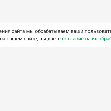
ения сайта мы обрабатываем ваши пользоват
 на нашем сайте, вы даете
согласие на их обра
Мы в социальных сетях –
#Библиотеки_Ангарска
У
К
Н
Приглашаем Вас в наши библиотеки!
Добавьте отзыв
Примите участие в опросе