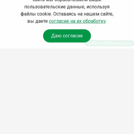
пользовательские данные, используя
файлы cookie. Оставаясь на нашем сайте,
вы даете
согласие на их обработку
.
Даю согласие
Спроси библиотекаря
© Муниципальное бюджетное учреждение культуры
Ангарского городского округа «Централизованная
библиотечная система» (МБУК «ЦБС»), 2026
Адрес
: 665841, Иркутская обл., г. Ангарск, 17 микрорайон,
дом 4
Телефоны
:
+7 (3955) 55‑10‑22, 55‑09‑61, 55‑09‑69
Факс
:
+7 (3955) 55‑47‑19
Электронная почта
:
cbs-angarsk@yandex.ru