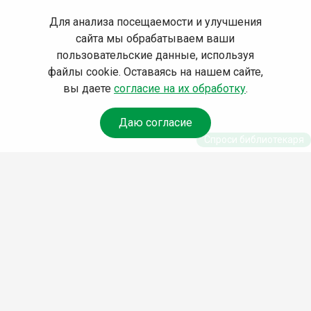
Для анализа посещаемости и улучшения
сайта мы обрабатываем ваши
пользовательские данные, используя
файлы cookie. Оставаясь на нашем сайте,
вы даете
согласие на их обработку
.
Даю согласие
Спроси библиотекаря
© Муниципальное бюджетное учреждение культуры
Ангарского городского округа «Централизованная
библиотечная система» (МБУК «ЦБС»), 2026
Адрес
: 665841, Иркутская обл., г. Ангарск, 17 микрорайон,
дом 4
Телефоны
:
+7 (3955) 55‑10‑22, 55‑09‑61, 55‑09‑69