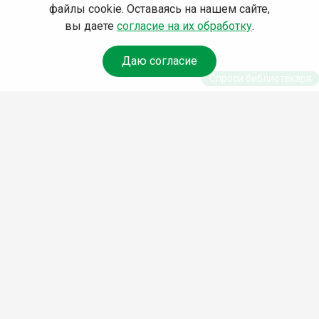
файлы cookie. Оставаясь на нашем сайте,
вы даете
согласие на их обработку
.
Даю согласие
Спроси библиотекаря
© Муниципальное бюджетное учреждение культуры
Ангарского городского округа «Централизованная
библиотечная система» (МБУК «ЦБС»), 2026
Адрес
: 665841, Иркутская обл., г. Ангарск, 17 микрорайон,
дом 4
Телефоны
:
+7 (3955) 55‑10‑22, 55‑09‑61, 55‑09‑69
Факс
:
+7 (3955) 55‑47‑19
Электронная почта
:
cbs-angarsk@yandex.ru