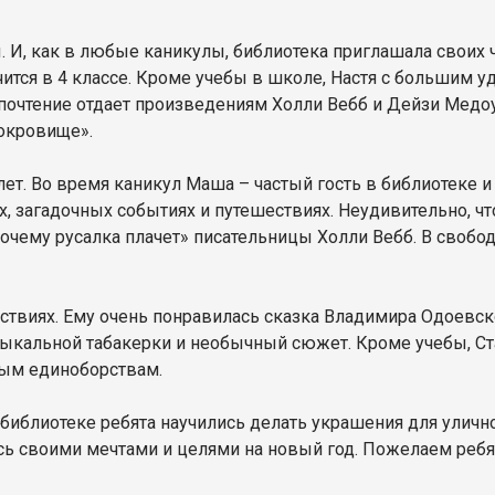
И, как в любые каникулы, библиотека приглашала своих чи
 учится в 4 классе. Кроме учебы в школе, Настя с большим
дпочтение отдает произведениям Холли Вебб и Дейзи Медоу
сокровище».
 лет. Во время каникул Маша – частый гость в библиотеке 
, загадочных событиях и путешествиях. Неудивительно, чт
«Почему русалка плачет» писательницы Холли Вебб. В сво
шествиях. Ему очень понравилась сказка Владимира Одоевск
кальной табакерки и необычный сюжет. Кроме учебы, Ста
ным единоборствам.
библиотеке ребята научились делать украшения для улич
сь своими мечтами и целями на новый год. Пожелаем ребят