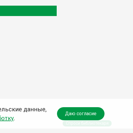
ельские данные,
Даю согласие
ботку
.
Спроси библиотекаря