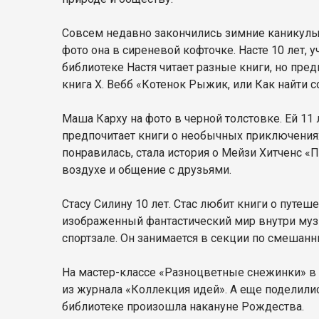
Совсем недавно закончились зимние каникулы. 
фото она в сиреневой кофточке. Насте 10 лет,
библиотеке Настя читает разные книги, но пре
книга Х. Вебб «Котенок Рыжик, или Как найти 
Маша Карху на фото в черной толстовке. Ей 11
предпочитает книги о необычных приключениях
понравилась, стала история о Мейзи Хитченс 
воздухе и общение с друзьями.
Стасу Силину 10 лет. Стас любит книги о путе
изображенный фантастический мир внутри музы
спортзале. Он занимается в секции по смешан
На мастер-классе «Разноцветные снежинки» в 
из журнала «Коллекция идей». А еще поделили
библиотеке произошла накануне Рождества.