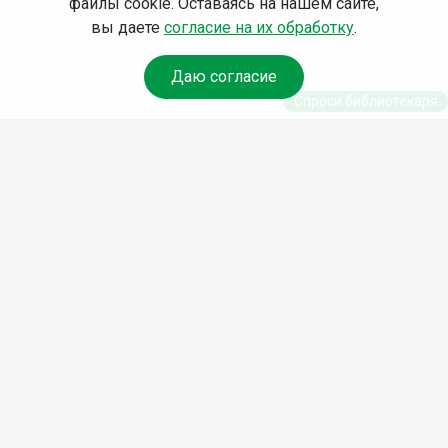
файлы cookie. Оставаясь на нашем сайте,
вы даете
согласие на их обработку
.
Даю согласие
Спроси библиотекаря
© Муниципальное бюджетное учреждение культуры
Ангарского городского округа «Централизованная
библиотечная система» (МБУК «ЦБС»), 2026
Адрес
: 665841, Иркутская обл., г. Ангарск, 17 микрорайон,
дом 4
Телефоны
:
+7 (3955) 55‑10‑22, 55‑09‑61, 55‑09‑69
Факс
:
+7 (3955) 55‑47‑19
Электронная почта
:
cbs-angarsk@yandex.ru
Мы в социальных сетях –
#Библиотеки_Ангарска