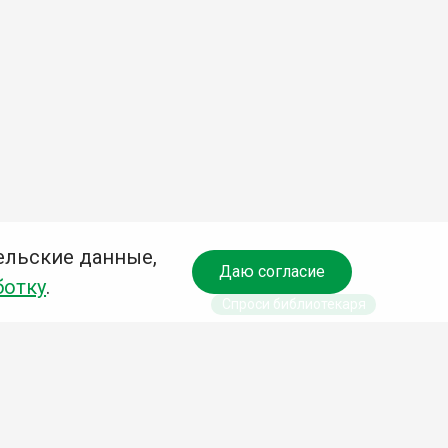
ельские данные,
Даю согласие
ботку
.
Спроси библиотекаря
чредитель:
омитет по культуре и молодежной политике АГО