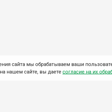
ения сайта мы обрабатываем ваши пользоват
 на нашем сайте, вы даете
согласие на их обра
Мы в социальных сетях –
#Библиотеки_Ангарска
У
К