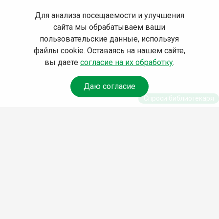
Для анализа посещаемости и улучшения
сайта мы обрабатываем ваши
пользовательские данные, используя
файлы cookie. Оставаясь на нашем сайте,
вы даете
согласие на их обработку
.
Даю согласие
Спроси библиотекаря
© Муниципальное бюджетное учреждение культуры
Ангарского городского округа «Централизованная
библиотечная система» (МБУК «ЦБС»), 2026
Адрес
: 665841, Иркутская обл., г. Ангарск, 17 микрорайон,
дом 4
Телефоны
:
+7 (3955) 55‑10‑22, 55‑09‑61, 55‑09‑69