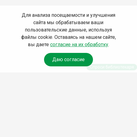
Для анализа посещаемости и улучшения
сайта мы обрабатываем ваши
пользовательские данные, используя
файлы cookie. Оставаясь на нашем сайте,
вы даете
согласие на их обработку
.
Даю согласие
Спроси библиотекаря
© Муниципальное бюджетное учреждение культуры
Ангарского городского округа «Централизованная
библиотечная система» (МБУК «ЦБС»), 2026
Адрес
: 665841, Иркутская обл., г. Ангарск, 17 микрорайон,
дом 4