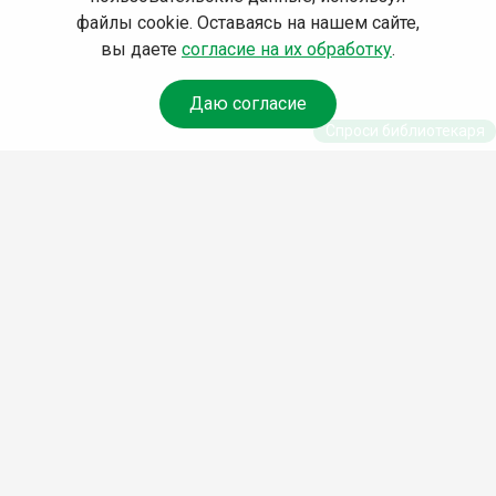
файлы cookie. Оставаясь на нашем сайте,
вы даете
согласие на их обработку
.
Даю согласие
Спроси библиотекаря
© Муниципальное бюджетное учреждение культуры
Ангарского городского округа «Централизованная
библиотечная система» (МБУК «ЦБС»), 2026
Адрес
: 665841, Иркутская обл., г. Ангарск, 17 микрорайон,
дом 4
Телефоны
:
+7 (3955) 55‑10‑22, 55‑09‑61, 55‑09‑69
Факс
:
+7 (3955) 55‑47‑19
Электронная почта
:
cbs-angarsk@yandex.ru