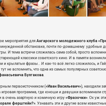
ное мероприятия для
Ангарского молодежного клуба «Пр
епринужденной обстановке, почти по-домашнему: удобные 
ры. И тема встречи сложилась сама собой, просто вспомн
стареющей классики советского кино. И в памяти возник
и и крылатые фразы… И как-то всё легко сложилось, и Гай
 тут не вспомнить, что одна из самых популярных советск
фанасьевича Булгакова
.
урным первоисточником (
«Иван Васильевич»
), находили з
 игровая программа, где юноши и девушки вспоминали ст
и в очень азартную и комичную игру
«Фразочки»
. Ох уж э
морале ферштейн?»
. Узнавать эти и другие всем известн