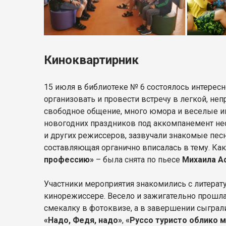
Киноквартирник
15 июля в библиотеке № 6 состоялось интерес
организовать и провести встречу в легкой, н
свободное общение, много юмора и веселые иг
новогодних праздников под аккомпанемент не
и других режиссеров, зазвучали знакомые песн
составляющая органично вписалась в тему. Как
профессию»
– была снята по пьесе
Михаила А
Участники мероприятия знакомились с литерат
кинорежиссере. Весело и зажигательно прошла
смекалку в фотоквизе, а в завершении сыграл
«Надо, Федя, надо»
,
«Руссо туристо облико 