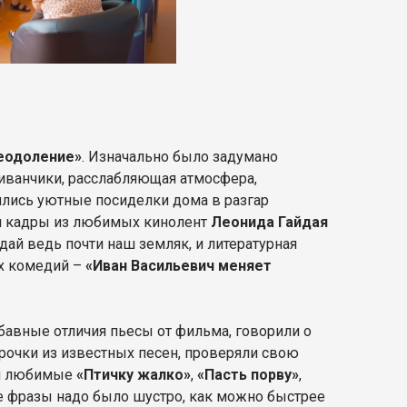
еодоление»
. Изначально было задумано
диванчики, расслабляющая атмосфера,
ились уютные посиделки дома в разгар
ли кадры из любимых кинолент
Леонида Гайдая
дай ведь почти наш земляк, и литературная
их комедий –
«Иван Васильевич меняет
абавные отличия пьесы от фильма, говорили о
рочки из известных песен, проверяли свою
ти любимые
«Птичку жалко»
,
«Пасть порву»
,
ые фразы надо было шустро, как можно быстрее