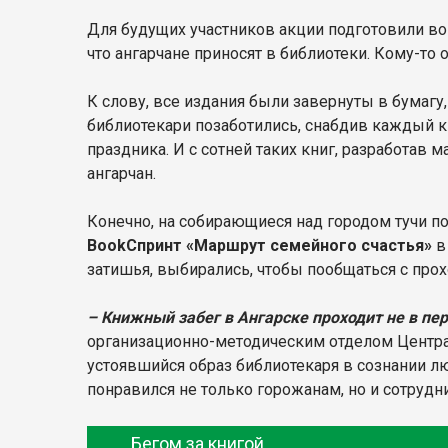
Для будущих участников акции подготовили воп
что ангарчане приносят в библиотеки. Кому-то
К слову, все издания были завернуты в бумагу,
библиотекари позаботились, снабдив каждый к
праздника. И с сотней таких книг, разработав
ангарчан.
Конечно, на собирающиеся над городом тучи по
BookСпринт «Маршрут семейного счастья»
в
затишья, выбирались, чтобы пообщаться с про
– Книжный забег в Ангарске проходит не в п
организационно-методическим отделом Центр
устоявшийся образ библиотекаря в сознании л
понравился не только горожанам, но и сотруд
Бегом за книгой