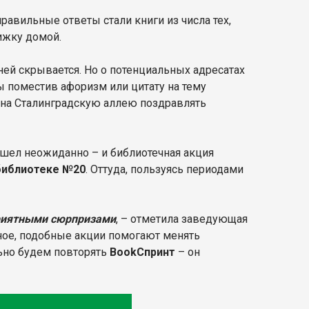
равильные ответы стали книги из числа тех,
нижку домой.
 ней скрывается. Но о потенциальных адресатах
 поместив афоризм или цитату на тему
ь на Сталинградскую аллею поздравлять
ошел неожиданно – и библиотечная акция
библиотеке №20
. Оттуда, пользуясь периодами
приятными сюрпризами
, – отметила заведующая
авное, подобные акции помогают менять
льно будем повторять
BookСпринт
– он