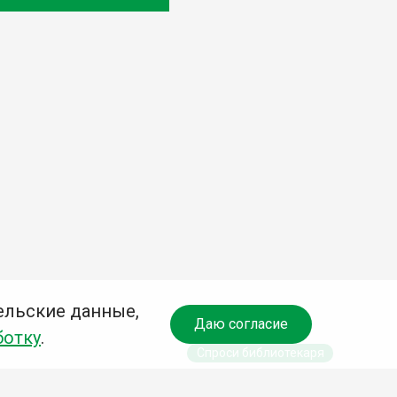
ельские данные,
Даю согласие
ботку
.
Спроси библиотекаря