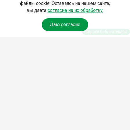
файлы cookie. Оставаясь на нашем сайте,
вы даете
согласие на их обработку
.
Даю согласие
Спроси библиотекаря
© Муниципальное бюджетное учреждение культуры
Ангарского городского округа «Централизованная
библиотечная система» (МБУК «ЦБС»), 2026
Адрес
: 665841, Иркутская обл., г. Ангарск, 17 микрорайон,
дом 4
Телефоны
:
+7 (3955) 55‑10‑22, 55‑09‑61, 55‑09‑69
Факс
:
+7 (3955) 55‑47‑19
Электронная почта
:
cbs-angarsk@yandex.ru