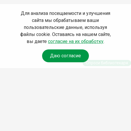
Для анализа посещаемости и улучшения
сайта мы обрабатываем ваши
пользовательские данные, используя
файлы cookie. Оставаясь на нашем сайте,
вы даете
согласие на их обработку
.
Даю согласие
Спроси библиотекаря
© Муниципальное бюджетное учреждение культуры
Ангарского городского округа «Централизованная
библиотечная система» (МБУК «ЦБС»), 2026
Адрес
: 665841, Иркутская обл., г. Ангарск, 17 микрорайон,
дом 4