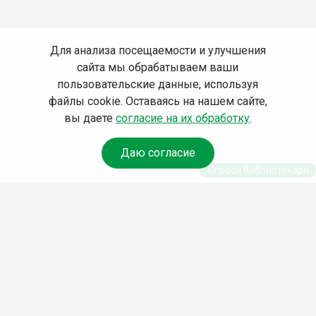
Для анализа посещаемости и улучшения
сайта мы обрабатываем ваши
пользовательские данные, используя
файлы cookie. Оставаясь на нашем сайте,
вы даете
согласие на их обработку
.
Даю согласие
Спроси библиотекаря
© Муниципальное бюджетное учреждение
культуры Ангарского городского округа
«Централизованная библиотечная система»
(МБУК «ЦБС»), 2026
Адрес
: 665841, Иркутская обл., г. Ангарск,