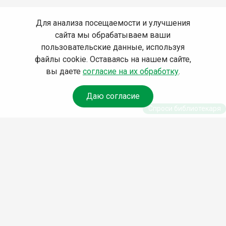
Для анализа посещаемости и улучшения
сайта мы обрабатываем ваши
пользовательские данные, используя
файлы cookie. Оставаясь на нашем сайте,
вы даете
согласие на их обработку
.
Даю согласие
Спроси библиотекаря
© Муниципальное бюджетное учреждение
культуры Ангарского городского округа
«Централизованная библиотечная система»
(МБУК «ЦБС»), 2026
Адрес
: 665841, Иркутская обл., г. Ангарск,
17 микрорайон, дом 4