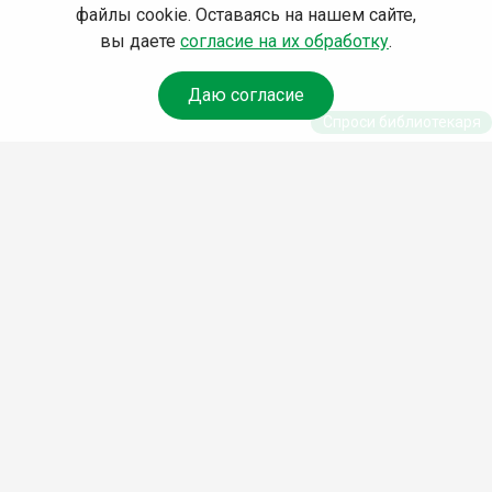
файлы cookie. Оставаясь на нашем сайте,
вы даете
согласие на их обработку
.
Даю согласие
Спроси библиотекаря
© Муниципальное бюджетное учреждение культуры
Ангарского городского округа «Централизованная
библиотечная система» (МБУК «ЦБС»), 2026
Адрес
: 665841, Иркутская обл., г. Ангарск, 17 микрорайон,
дом 4
Телефоны
:
+7 (3955) 55‑10‑22, 55‑09‑61, 55‑09‑69
Факс
:
+7 (3955) 55‑47‑19
Электронная почта
:
cbs-angarsk@yandex.ru