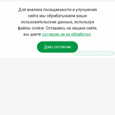
Для анализа посещаемости и улучшения
сайта мы обрабатываем ваши
пользовательские данные, используя
файлы cookie. Оставаясь на нашем сайте,
вы даете
согласие на их обработку
.
Даю согласие
Спроси библиотекаря
© Муниципальное бюджетное учреждение культуры
Ангарского городского округа «Централизованная
библиотечная система» (МБУК «ЦБС»), 2026
Адрес
: 665841, Иркутская обл., г. Ангарск, 17 микрорайон,
дом 4
Телефоны
:
+7 (3955) 55‑10‑22, 55‑09‑61, 55‑09‑69