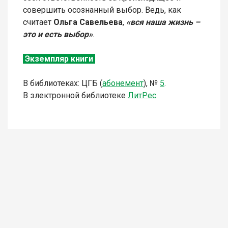
совершить осознанный выбор. Ведь, как
считает
Ольга Савельева
,
«вся наша жизнь –
это и есть выбор»
.
Экземпляр книги
В библиотеках:
ЦГБ (
абонемент
),
№
5
.
В электронной библиотеке
Л
итР
ес
.