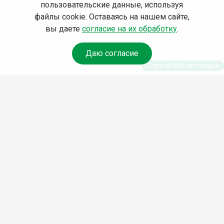
пользовательские данные, используя
файлы cookie. Оставаясь на нашем сайте,
вы даете
согласие на их обработку
.
Даю согласие
Спроси библиотекаря
© Муниципальное бюджетное учреждение культуры
Ангарского городского округа «Централизованная
библиотечная система» (МБУК «ЦБС»), 2026
Адрес
: 665841, Иркутская обл., г. Ангарск, 17 микрорайон,
дом 4
Телефоны
:
+7 (3955) 55‑10‑22, 55‑09‑61, 55‑09‑69
Факс
:
+7 (3955) 55‑47‑19
Электронная почта
:
cbs-angarsk@yandex.ru