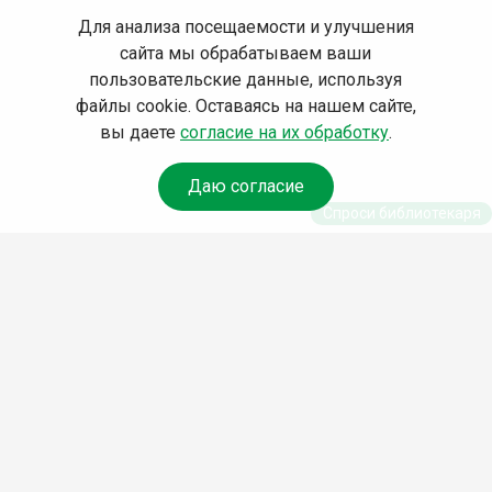
Для анализа посещаемости и улучшения
сайта мы обрабатываем ваши
пользовательские данные, используя
файлы cookie. Оставаясь на нашем сайте,
вы даете
согласие на их обработку
.
Даю согласие
Спроси библиотекаря
© Муниципальное бюджетное учреждение культуры
Ангарского городского округа «Централизованная
библиотечная система» (МБУК «ЦБС»), 2026
Адрес
: 665841, Иркутская обл., г. Ангарск, 17 микрорайон,
дом 4
Телефоны
:
+7 (3955) 55‑10‑22, 55‑09‑61, 55‑09‑69