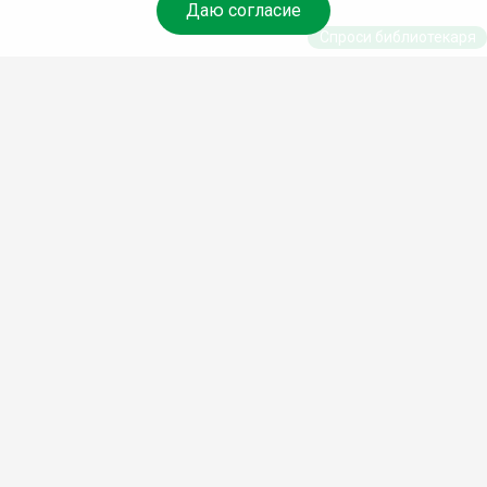
Даю согласие
Спроси библиотекаря
© Муниципальное бюджетное учреждение культуры
Ангарского городского округа «Централизованная
библиотечная система» (МБУК «ЦБС»), 2026
Адрес
: 665841, Иркутская обл., г. Ангарск, 17 микрорайон,
дом 4
Телефоны
:
+7 (3955) 55‑10‑22, 55‑09‑61, 55‑09‑69
Факс
:
+7 (3955) 55‑47‑19
Электронная почта
:
cbs-angarsk@yandex.ru
Мы в социальных сетях –
#Библиотеки_Ангарска