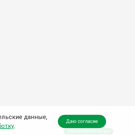
ельские данные,
Даю согласие
ботку
.
Спроси библиотекаря