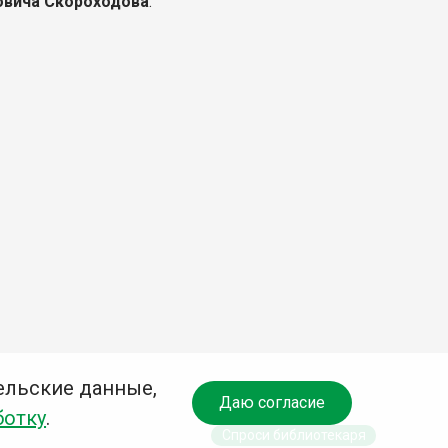
овича Скороходова
.
ельские данные,
Даю согласие
ботку
.
Спроси библиотекаря