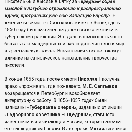
Писатель был выслан в Вятку за
«вредный образ
мыслей и пагубное стремление к распространению
идеий, протрясших уже всю Западную Европу»
. В
течение восьми лет
Салтыков
живет в Вятке, где в
1850 году был назначен на должность советника в
губернском правлении. Это дало возможность часто
бывать в командировках и наблюдать чиновный мир
и крестьянскую жизнь. Впечатления этих лет окажут
влияние на сатирическое направление творчества
писателя.
В конце 1855 года, после смерти
Николая I
, получив
право «проживать, где пожелает»,
М. Е. Салтыков
возвращается в Петербург и возобновляет
литературную работу. В 1856-1857 годах были
написаны
«Губернские очерки»
, изданные от имени
«надворного советника Н. Щедрина»
, ставшего
известным всей читающей России, которая назвала
его наследником
Гоголя
. В это время
Михаил
женится