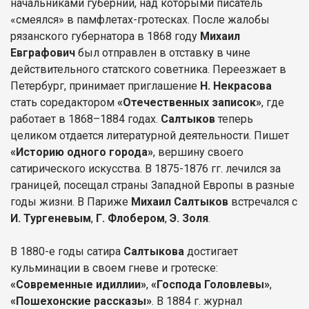
начальниками губерний, над которыми писатель
«смеялся» в памфлетах-гротесках. После жалобы
рязанского губернатора в 1868 году
Михаил
Евграфович
был отправлен в отставку в чине
действительного статского советника. Переезжает в
Петербург, принимает приглашение
Н. Некрасова
стать соредактором
«Отечественных записок»
, где
работает в 1868–1884 годах.
Салтыков
теперь
целиком отдается литературной деятельности. Пишет
«Историю одного города»
, вершину своего
сатирического искусства. В 1875-1876 гг. лечился за
границей, посещал страны Западной Европы в разные
годы жизни. В Париже
Михаил Салтыков
встречался с
И. Тургеневым
,
Г. Флобером
,
Э. Золя
.
В 1880-е годы сатира
Салтыкова
достигает
кульминации в своем гневе и гротеске:
«Современные идиллии»
,
«Господа Головлевы»
,
«Пошехонские рассказы»
. В 1884 г. журнал