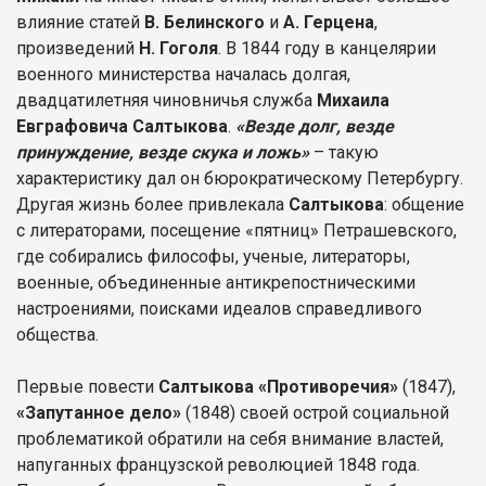
влияние статей
В. Белинского
и
А. Герцена
,
произведений
Н. Гоголя
. В 1844 году в канцелярии
военного министерства началась долгая,
двадцатилетняя чиновничья служба
Михаила
Евграфовича Салтыкова
.
«Везде долг, везде
принуждение, везде скука и ложь»
– такую
характеристику дал он бюрократическому Петербургу.
Другая жизнь более привлекала
Салтыкова
: общение
с литераторами, посещение «пятниц» Петрашевского,
где собирались философы, ученые, литераторы,
военные, объединенные антикрепостническими
настроениями, поисками идеалов справедливого
общества.
Первые повести
Салтыкова «Противоречия»
(1847),
«Запутанное дело»
(1848) своей острой социальной
проблематикой обратили на себя внимание властей,
напуганных французской революцией 1848 года.