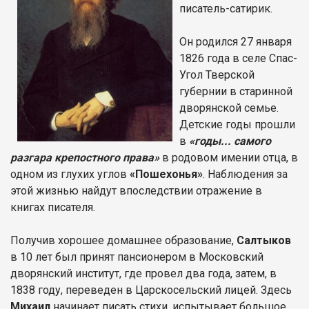
писатель-сатирик.
Он родился 27 января
1826 года в селе Спас-
Угол Тверской
губернии в старинной
дворянской семье.
Детские годы прошли
в
«годы... самого
разгара крепостного права»
в родовом имении отца, в
одном из глухих углов
«Пошехонья»
. Наблюдения за
этой жизнью найдут впоследствии отражение в
книгах писателя.
Получив хорошее домашнее образование,
Салтыков
в 10 лет был принят пансионером в Московский
дворянский институт, где провел два года, затем, в
1838 году, переведен в Царскосельский лицей. Здесь
Михаил
начинает писать стихи, испытывает большое