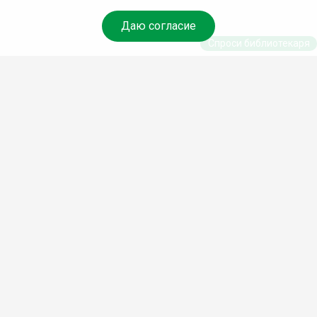
Даю согласие
Спроси библиотекаря
© Муниципальное бюджетное учреждение культуры
Ангарского городского округа «Централизованная
библиотечная система» (МБУК «ЦБС»), 2026
Адрес
: 665841, Иркутская обл., г. Ангарск, 17 микрорайон,
дом 4
Телефоны
:
+7 (3955) 55‑10‑22, 55‑09‑61, 55‑09‑69
Факс
:
+7 (3955) 55‑47‑19
Электронная почта
:
cbs-angarsk@yandex.ru
Мы в социальных сетях –
#Библиотеки_Ангарска