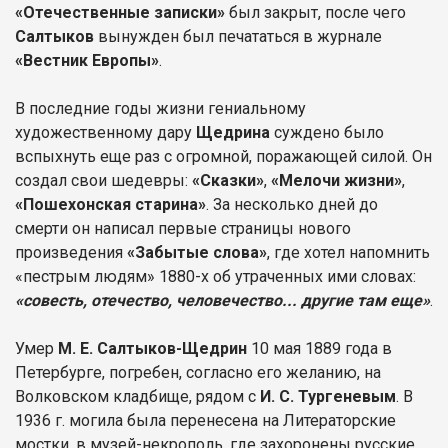
«Отечественные записки»
был закрыт, после чего
Салтыков
вынужден был печататься в журнале
«Вестник Европы»
.
В последние годы жизни гениальному
художественному дару
Щедрина
суждено было
вспыхнуть еще раз с огромной, поражающей силой. Он
создал свои шедевры:
«Сказки»
,
«Мелочи жизни»
,
«Пошехонская старина»
. За несколько дней до
смерти он написал первые страницы нового
произведения
«Забытые слова»
, где хотел напомнить
«пестрым людям» 1880-х об утраченных ими словах:
«совесть, отечество, человечество... другие там еще»
.
Умер
М. Е. Салтыков-Щедрин
10 мая 1889 года в
Петербурге, погребен, согласно его желанию, на
Волковском кладбище, рядом с
И. С. Тургеневым
. В
1936 г. могила была перенесена на Литераторские
мостки, в музей-некрополь, где захоронены русские