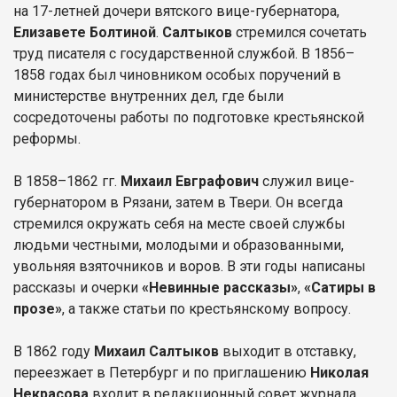
на 17-летней дочери вятского вице-губернатора,
Елизавете Болтиной
.
Салтыков
стремился сочетать
труд писателя с государственной службой. В 1856–
1858 годах был чиновником особых поручений в
министерстве внутренних дел, где были
сосредоточены работы по подготовке крестьянской
реформы.
В 1858–1862 гг.
Михаил Евграфович
служил вице-
губернатором в Рязани, затем в Твери. Он всегда
стремился окружать себя на месте своей службы
людьми честными, молодыми и образованными,
увольняя взяточников и воров. В эти годы написаны
рассказы и очерки
«Невинные рассказы»
,
«Сатиры в
прозе»
, а также статьи по крестьянскому вопросу.
В 1862 году
Михаил Салтыков
выходит в отставку,
переезжает в Петербург и по приглашению
Николая
Некрасова
входит в редакционный совет журнала