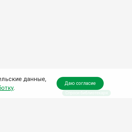
ельские данные,
Даю согласие
ботку
.
Спроси библиотекаря
чредитель: