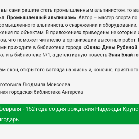
и вы сами решите стать промышленным альпинистом, то в
ьп. Промышленный альпинизм»
. Автор – мастер спорта п
ромышленного альпиниста, о снаряжении и оборудовании.
ения по объектам. В приложениях приведены некоторые 
ов, что поможет читателю в организации высотных работ. К
ми приходите в библиотеки города.
«Окна» Дины Рубиной
ке и в библиотеке №1, а детективную повесть
Энни Блайто
м окон, открытого взгляда на жизнь и, конечно, приятного
дготовила Людмила Моисеева
ная городская библиотека Ангарска
февраля -
152 года со дня рождения Надежды Крупс
игодарь