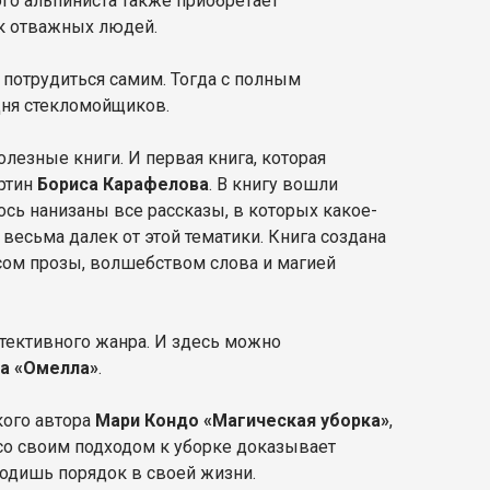
о альпиниста также приобретает
к отважных людей.
 потрудиться самим. Тогда с полным
ня стекломойщиков.
лезные книги. И первая книга, которая
ртин
Бориса Карафелова
. В книгу вошли
 ось нанизаны все рассказы, в которых какое-
 весьма далек от этой тематики. Книга создана
усом прозы, волшебством слова и магией
тективного жанра. И здесь можно
жа «Омелла»
.
кого автора
Мари Кондо «Магическая уборка»
,
 со своим подходом к уборке доказывает
водишь порядок в своей жизни.