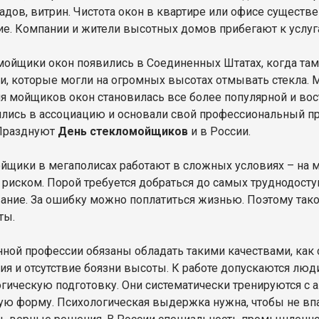
садов, витрин. Чистота окон в квартире или офисе существ
ие. Компании и жители высотных домов прибегают к услу
ойщики окон появились в Соединенных Штатах, когда там
и, которые могли на огромных высотах отмывать стекла. 
я мойщиков окон становилась все более популярной и во
лись в ассоциацию и основали свой профессиональный пр
 Празднуют
День стекломойщиков
и в России.
йщики в мегаполисах работают в сложных условиях – на м
риском. Порой требуется добраться до самых труднодоступ
ание. За ошибку можно поплатиться жизнью. Поэтому та
ты.
ной профессии обязаны обладать такими качествами, как 
ия и отсутствие боязни высоты. К работе допускаются л
огическую подготовку. Они систематически тренируются с
ую форму. Психологическая выдержка нужна, чтобы не впа