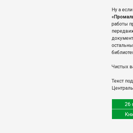
Ну а есл
«Промал
работы п
передвиж
документ
остальны
библиоте
Чистых ва
Текст по
Централь
26 
Кн