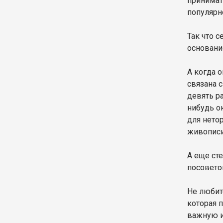
принимат
популярн
Так что 
основани
А когда 
связана 
девять р
нибудь о
для нето
живопис
А еще ст
посовето
Не любит
которая 
важную и