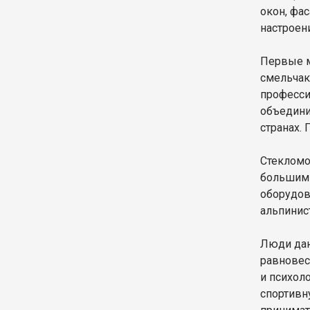
окон, фа
настроен
Первые м
смельчак
професси
объедини
странах.
Стекломо
большим 
оборудов
альпинис
Люди дан
равновес
и психол
спортивн