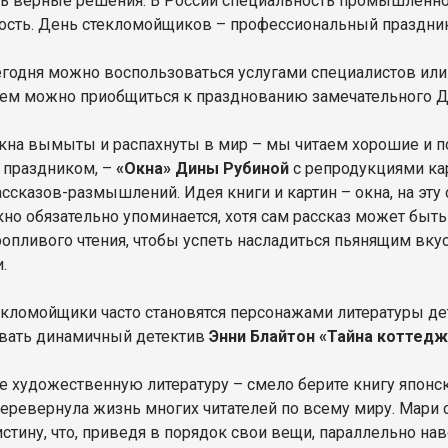
ь верные решения. В России специальность промышленног
ость. День стекломойщиков – профессиональный праздни
сегодня можно воспользоваться услугами специалистов или
ем можно приобщиться к празднованию замечательного Д
окна вымыты и распахнуты в мир – мы читаем хорошие и по
с праздником, –
«Окна» Дины Рубиной
с репродукциями ка
ассказов-размышлений. Идея книги и картин – окна, на эту
кно обязательно упоминается, хотя сам рассказ может быть
ропливого чтения, чтобы успеть насладиться пьянящим вк
и.
екломойщики часто становятся персонажами литературы де
вать динамичный детектив
Энни Блайтон «Тайна коттед
е художественную литературу – смело берите книгу японс
перевернула жизнь многих читателей по всему миру. Мари
стину, что, приведя в порядок свои вещи, параллельно на