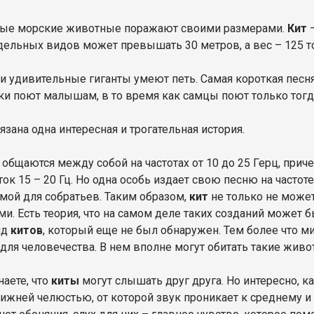
ые морские животные поражают своими размерами.
Кит
–
дельных видов может превышать 30 метров, а вес – 125 т
ти удивительные гиганты умеют петь. Самая короткая песня
мки поют малышам, в то время как самцы поют только тогд
язана одна интересная и трогательная история.
общаются между собой на частотах от 10 до 25 Герц, при
к 15 – 20 Гц. Но одна особь издает свою песню на частоте
ой для собратьев. Таким образом,
кит
не только не может
ми. Есть теория, что на самом деле таких созданий может 
ид
китов
, который еще не был обнаружен. Тем более что м
 для человечества. В нем вполне могут обитать такие жив
наете, что
киты
могут слышать друг друга. Но интересно, ка
ижней челюстью, от которой звук проникает к среднему и 