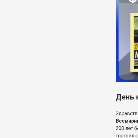
День 
Здравств
Всемирн
200 лет 
торговлю