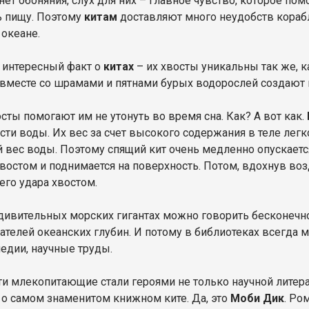
нет обоняния, слух для них – главное чувство, которое по
 пищу. Поэтому
китам
доставляют много неудобств кораб
океане.
 интересный факт о
китах
– их хвосты уникальны так же, к
вместе со шрамами и пятнами бурых водорослей создают 
сты помогают им не утонуть во время сна. Как? А вот как.
сти воды. Их вес за счет высокого содержания в теле лег
 вес воды. Поэтому спящий кит очень медленно опускаетс
хвостом и поднимается на поверхность. Потом, вдохнув воз
го удара хвостом.
удивительных морских гигантах можно говорить бесконечно
ателей океанских глубин. И потому в библиотеках всегда 
едии, научные труды.
ти млекопитающие стали героями не только научной литера
о самом знаменитом книжном ките. Да, это
Моби Дик
. Ро