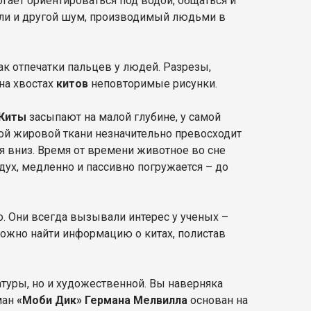
могает ориентироваться под водой, общаться и
ли и другой шум, производимый людьми в
ак отпечатки пальцев у людей. Разрезы,
на хвостах
китов
неповторимые рисунки.
Киты
засыпают на малой глубине, у самой
кой жировой ткани незначительно превосходит
я вниз. Время от времени животное во сне
дух, медленно и пассивно погружается – до
. Они всегда вызывали интерес у ученых –
можно найти информацию о китах, полистав
туры, но и художественной. Вы наверняка
ман
«Моби Дик» Германа Мелвилла
основан на