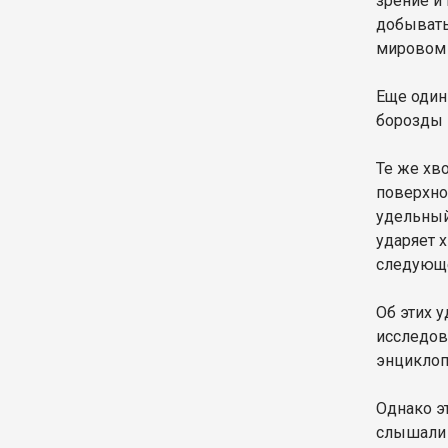
зрение и 
добывать
мировом 
Еще один
борозды 
Те же хво
поверхно
удельный
ударяет 
следующе
Об этих 
исследов
энциклоп
Однако э
слышали 