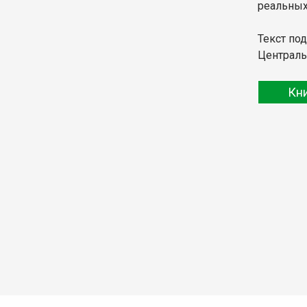
реальных
Текст по
Централь
Кн