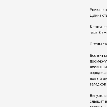
Уникальн
Длина от
Кстати, э
часа. Са
С этим св
Все
киты
промежуто
неслышим
сородича
новый в
загадкой
Вы уже з
слышат н