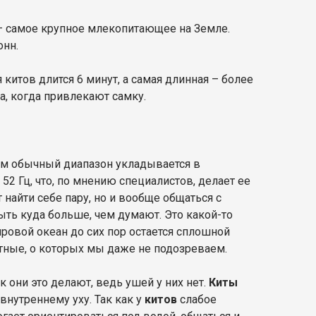
 самое крупное млекопитающее на Земле.
онн.
 китов длится 6 минут, а самая длинная – более
а, когда привлекают самку.
чем обычный диапазон укладывается в
 52 Гц, что, по мнению специалистов, делает ее
 найти себе пару, но и вообще общаться с
быть куда больше, чем думают. Это какой-то
ировой океан до сих пор остается сплошной
отные, о которых мы даже не подозреваем.
к они это делают, ведь ушей у них нет.
Киты
внутреннему уху. Так как у
китов
слабое