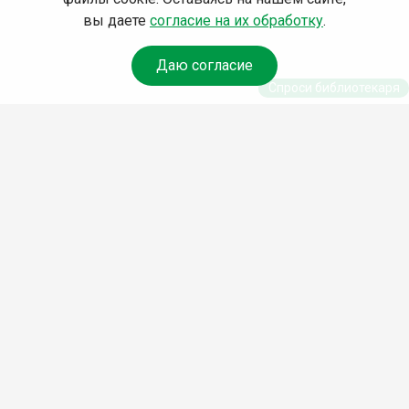
вы даете
согласие на их обработку
.
Даю согласие
Спроси библиотекаря
© Муниципальное бюджетное учреждение культуры
Ангарского городского округа «Централизованная
библиотечная система» (МБУК «ЦБС»), 2026
Адрес
: 665841, Иркутская обл., г. Ангарск, 17 микрорайон,
дом 4
Телефоны
:
+7 (3955) 55‑10‑22, 55‑09‑61, 55‑09‑69
Факс
:
+7 (3955) 55‑47‑19
Электронная почта
:
cbs-angarsk@yandex.ru
Мы в социальных сетях –
#Библиотеки_Ангарска