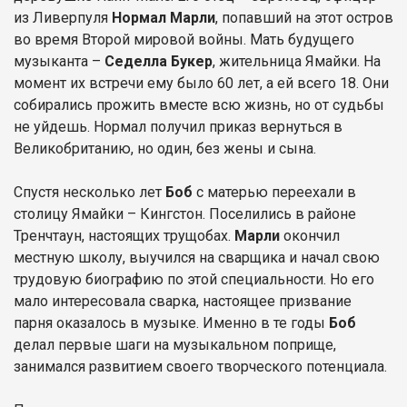
из Ливерпуля
Нормал Марли
, попавший на этот остров
во время Второй мировой войны. Мать будущего
музыканта –
Седелла Букер
, жительница Ямайки. На
момент их встречи ему было 60 лет, а ей всего 18. Они
собирались прожить вместе всю жизнь, но от судьбы
не уйдешь. Нормал получил приказ вернуться в
Великобританию, но один, без жены и сына.
Спустя несколько лет
Боб
с матерью переехали в
столицу Ямайки – Кингстон. Поселились в районе
Тренчтаун, настоящих трущобах.
Марли
окончил
местную школу, выучился на сварщика и начал свою
трудовую биографию по этой специальности. Но его
мало интересовала сварка, настоящее призвание
парня оказалось в музыке. Именно в те годы
Боб
делал первые шаги на музыкальном поприще,
занимался развитием своего творческого потенциала.