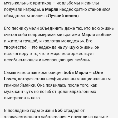
музыкальных критиков – их альбомы и синглы
получали награды, а
Марли
неоднократно становился
обладателем звания
«Лучший певец»
.
Его песни сумели объединить даже тех, кто всю жизнь
считал себя непримиримыми врагами.
Марли
любили
и жители трущоб, и «золотая молодежь». Его
творчество – это надежда на лучшую жизнь, он
вселял веру в то, что в мире восторжествует
всеобъемлющая и всепрощающая любовь.
Самая известная композиция
Боба Марли
–
«One
Love»
, которая стала неофициальным национальным
гимном Ямайки. Она появилась после того, как
музыкант чуть не погиб от целенаправленных
выстрелов в него.
В последние годы жизни
Боб
страдал от
злокачественного заболевания – опухоли на пальце