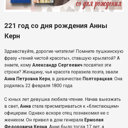
221 год со дня рождения Анны
Керн
Здравствуйте, дорогие читатели! Помните пушкинскую
фразу «гений чистой красоты», ставшую крылатой? А
знаете, кому
Александр Сергеевич
посвятил эти
строки? Женщину, чья красота поразила поэта, звали
Анна Петровна Керн
, в девичестве
Полторацкая
. Она
родилась 22 февраля 1800 года.
С юных лет девушка любила чтение. Начав выезжать
в свет,
Анна
стала присматриваться к «блистающим»
офицерам. Однако вскоре отец познакомил ее с
женихом. Он привел в дом генерала
Ермолая
Федоровича Керна
. Анне было тогда 17 лет, а