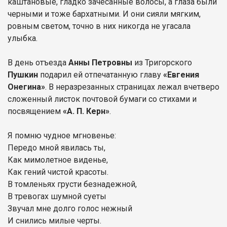
каштановые, гладко зачесанные волосы, а глаза были
черными и тоже бархатными. И они сияли мягким,
ровным светом, точно в них никогда не угасала
улыбка.
В день отъезда
Анны Петровны
из Тригорского
Пушкин
подарил ей отпечатанную главу
«Евгения
Онегина»
. В неразрезанных страницах лежал вчетверо
сложенный листок почтовой бумаги со стихами и
посвящением
«А. П. Керн»
.
Я помню чудное мгновенье:
Передо мной явилась ты,
Как мимолетное виденье,
Как гений чистой красоты.
В томленьях грусти безнадежной,
В тревогах шумной суеты
Звучал мне долго голос нежный
И снились милые черты.