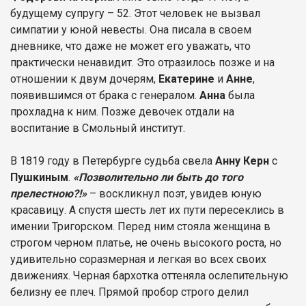
будущему супругу – 52. Этот человек не вызвал
симпатии у юной невесты. Она писала в своем
дневнике, что даже не может его уважать, что
практически ненавидит. Это отразилось позже и на
отношении к двум дочерям,
Екатерине
и
Анне
,
появившимся от брака с генералом.
Анна
была
прохладна к ним. Позже девочек отдали на
воспитание в Смольный институт.
В 1819 году в Петербурге судьба свела
Анну Керн
с
Пушкиным
.
«Позволительно ли быть до того
прелестною?!»
– воскликнул поэт, увидев юную
красавицу. А спустя шесть лет их пути пересеклись в
имении Тригорском. Перед ним стояла женщина в
строгом черном платье, не очень высокого роста, но
удивительно соразмерная и легкая во всех своих
движениях. Черная бархотка оттеняла ослепительную
белизну ее плеч. Прямой пробор строго делил