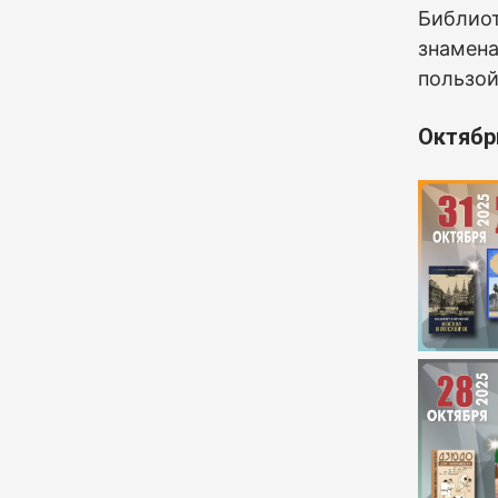
Б
иблиот
знамена
пользой
Октябр