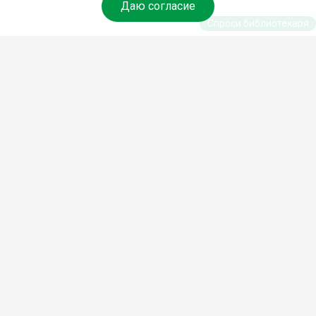
Даю согласие
Спроси библиотекаря
© Муниципальное бюджетное учреждение культуры
Ангарского городского округа «Централизованная
библиотечная система» (МБУК «ЦБС»), 2026
Адрес
: 665841, Иркутская обл., г. Ангарск, 17 микрорайон,
дом 4
Телефоны
:
+7 (3955) 55‑10‑22, 55‑09‑61, 55‑09‑69
Факс
:
+7 (3955) 55‑47‑19
Электронная почта
:
cbs-angarsk@yandex.ru
Мы в социальных сетях –
#Библиотеки_Ангарска