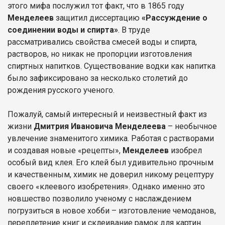
этого мифа послужил тот факт, что в 1865 году
Менделеев
защитил диссертацию
«Рассуждение о
соединении воды и спирта»
. В труде
рассматривались свойства смесей воды и спирта,
растворов, но никак не пропорции изготовления
спиртных напитков. Существование водки как напитка
было зафиксировано за несколько столетий до
рождения русского ученого.
Пожалуй, самый интересный и неизвестный факт из
жизни
Дмитрия Ивановича Менделеева
– необычное
увлечение знаменитого химика. Работая с растворами
и создавая новые «рецепты»,
Менделеев
изобрел
особый вид клея. Его клей был удивительно прочным
и качественным, химик не доверил никому рецептуру
своего «клеевого изобретения». Однако именно это
новшество позволило ученому с наслаждением
погрузиться в новое хобби – изготовление чемоданов,
переплетение книг и склеивание рамок для картин.