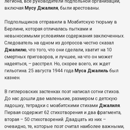
легиона, все руководители подпольной организации,
включая
Мусу Джалиля
, были арестованы.
Подпольщиков отправили в Моабитскую тюрьму в
Берлине, которая отличалась пытками и
невыносимыми условиями содержания заключенных.
Следователь на одном из допросов честно сказал
Джалилю
, что того, что они сделали, хватит на 10
смертных приговоров, и лучшее, на что он может
надеяться, – расстрел. Но, скорее всего, их ждет
гильотина. 25 августа 1944 года
Муса Джалиль
был
казнен.
В гитлеровских застенках поэт написал сотни стихов.
До нас дошли две маленькие, размером с детскую
ладошку, тетрадки с моабитскими стихами
Джалиля
.
Первая содержит 62 стихотворения и два фрагмента,
вторая – 50 стихотворений. Двадцать из них –
очевидно, те, которые поэт считал наиболее важными,