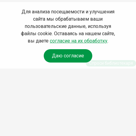
Для анализа посещаемости и улучшения
сайта мы обрабатываем ваши
пользовательские данные, используя
файлы cookie. Оставаясь на нашем сайте,
вы даете
согласие на их обработку
.
Даю согласие
Спроси библиотекаря
© Муниципальное бюджетное учреждение культуры
Ангарского городского округа «Централизованная
библиотечная система» (МБУК «ЦБС»), 2026
Адрес
: 665841, Иркутская обл., г. Ангарск, 17 микрорайон,
дом 4
Телефоны
:
+7 (3955) 55‑10‑22, 55‑09‑61, 55‑09‑69