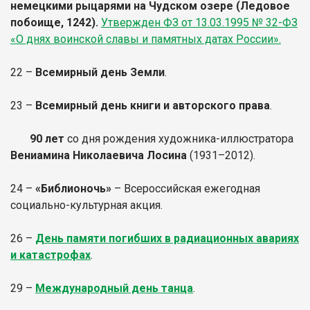
немецкими рыцарями на Чудском озере (Ледовое
побоище, 1242).
Утвержден ФЗ от 13.03.1995 № 32-ФЗ
«О днях воинской славы и памятных датах России».
22 –
Всемирный день Земли
.
23 –
Всемирный день книги и авторского права
.
90 лет
со дня рождения художника-иллюстратора
Вениамина Николаевича Лосина
(1931–2012).
24 –
«Библионочь»
– Всероссийская ежегодная
социально-культурная акция.
26 –
День памяти погибших в радиационных авариях
и катастрофах
.
29 –
Международный день танца
.