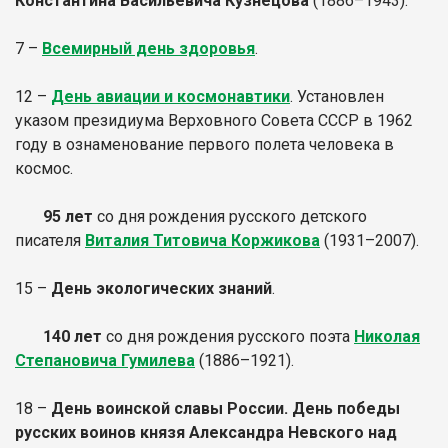
Константина Васильевича Кузнецова
(1886–1943).
7 –
Всемирный день здоровья
.
12 –
День авиации и космонавтики
. Установлен
указом президиума Верховного Совета СССР в 1962
году в ознаменование первого полета человека в
космос.
95 лет
со дня рождения русского детского
писателя
Виталия Титовича Коржикова
(1931–2007).
15 –
День экологических знаний
.
140 лет
со дня рождения русского поэта
Николая
Степановича Гумилева
(1886–1921).
18 –
День воинской славы России. День победы
русских воинов князя Александра Невского над