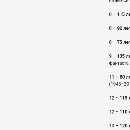
является
8 –
115 
8 –
90 л
8 –
75 ле
9 –
135 
фантаста
11 –
80 л
(1945–20
12 –
115 
12 –
110 
13 –
120