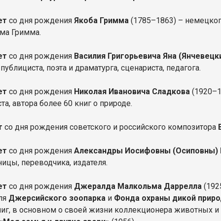
лет
со дня рождения
Якоба Гримма
(1785–1863) – немецкого
ма Гримма.
ет
со дня рождения
Василия Григорьевича Яна (Янчевецк
 публициста, поэта и драматурга, сценариста, педагога.
ет
со дня рождения
Николая Ивановича Сладкова
(1920–1
та, автора более 60 книг о природе.
т
со дня рождения советского и российского композитора
ет
со дня рождения
Александры Иосифовны
(Осиповны)
ницы, переводчика, издателя.
ет
со дня рождения
Джералда Малкольма Даррелла
(192
ля
Джерсийского зоопарка
и
Фонда охраны дикой прир
ниг, в основном о своей жизни коллекционера животных и 