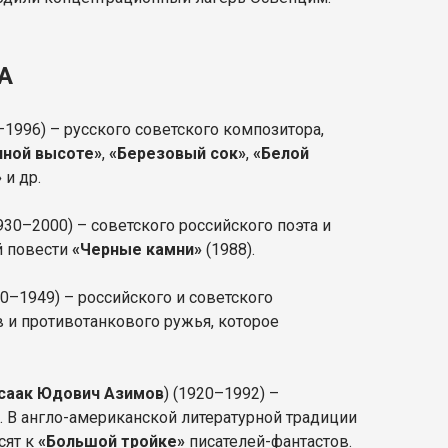
А
1996) – русского советского композитора,
ной высоте»
,
«Березовый сок»
,
«Белой
»
и др.
930–2000) – советского российского поэта и
й повести
«Черные камни»
(1988).
80–1949) – российского и советского
 и противотанкового ружья, которое
саак Юдович Азимов
) (1920–1992) –
. В англо-американской литературной традиции
сят к
«Большой тройке»
писателей-фантастов.