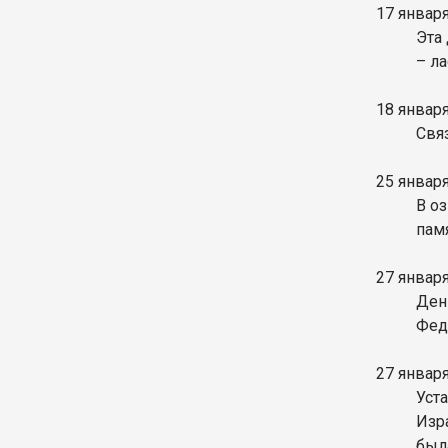
17 январ
Эта
– л
18 январ
Свя
25 январ
В о
памя
27 январ
Ден
Фед
27 январ
Уст
Изра
был