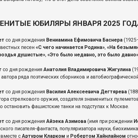
ЕНИТЫЕ ЮБИЛЯРЫ ЯНВАРЯ 2025 ГОД
ет
со дня рождения
Вениамина Ефимовича Баснера
(1925–
звестных песен
«С чего начинается Родина»
,
«На безымян
гроздья душистые»
,
«Это было недавно, это было давно
т
со дня рождения
Анатолия Владимировича Жигулина
(1
, автора ряда поэтических сборников и автобиографическо
ет
со дня рождения
Василия Алексеевича Дегтярева
(18
тора стрелкового оружия, создателя знаменитых пулеметов
о остановить фашистские танки на подступах к Москве.
лет
со дня рождения
Айзека Азимова
(имя при рождении
И
ского писателя-фантаста, популяризатора науки, биохимика
вместе с
Артуром Кларком
и
Робертом Хайнлайном
отно