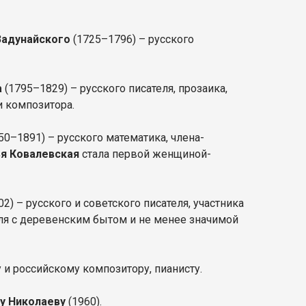
Задунайского
(1725–1796) – русского
а
(1795–1829) – русского писателя, прозаика,
 и композитора.
50–1891) – русского математика, члена-
я Ковалевская
стала первой женщиной-
2) – русского и советского писателя, участника
еля с деревенским бытом и не менее значимой
у и российскому композитору, пианисту.
у Николаеву
(1960).