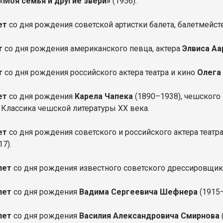
«Моя семья и другие звери»
(1956).
лет
со дня рождения советской артистки балета, балетмейс
ет
со дня рождения американского певца, актера
Элвиса Аа
т
со дня рождения российского актера театра и кино
Олега
лет
со дня рождения
Карела Чапека
(1890–1938), чешского 
. Классика чешской литературы XX века.
ет
со дня рождения советского и российского актера театр
17).
лет
со дня рождения известного советского дрессировщи
лет
со дня рождения
Вадима Сергеевича Шефнера
(1915
 лет
со дня рождения
Василия Александровича Смирнова