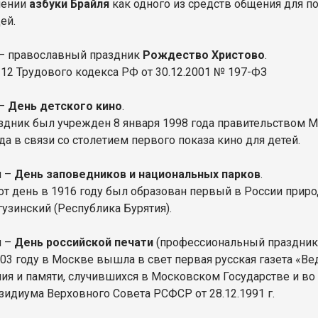
чении
азбуки Брайля
как одного из средств общения для п
ей.
 – православный праздник
Рождество Христово
.
 112 Трудового кодекса РФ от 30.12.2001 № 197-ФЗ
 –
День детского кино
.
здник был учрежден 8 января 1998 года правительством 
да в связи со столетием первого показа кино для детей.
я –
День заповедников и национальных парков
.
тот день в 1916 году был образован первый в России при
гузинский (Республика Бурятия).
я –
День российской печати
(профессиональный праздник)
703 году в Москве вышла в свет первая русская газета «В
ния и памяти, случившихся в Московском Государстве и во
зидиума Верховного Совета РСФСР от 28.12.1991 г.