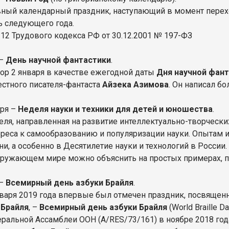
вный календарный праздник, наступающий в момент перехо
ь следующего года.
 112 Трудового кодекса РФ от 30.12.2001 № 197-ФЗ
 –
День научной фантастики
.
ор 2 января в качестве ежегодной даты
Дня научной фан
естного писателя-фантаста
Айзека Азимова
. Он написал б
аря –
Неделя науки и техники для детей и юношества
.
еля, направленная на развитие интеллектуально-творческ
ереса к самообразованию и популяризации науки. Опытам 
ни, а особенно в Десятилетие науки и технологий в России
кружающем мире можно объяснить на простых примерах, п
 –
Всемирный день азбуки Брайля
.
нваря 2019 года впервые был отмечен праздник, посвяще
 Брайля
, –
Всемирный день азбуки Брайля
(World Braille 
еральной Ассамблеи ООН (A/RES/73/161) в ноябре 2018 го