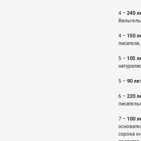
4 –
240 
Вильгель
4 –
150 л
писателя,
5 –
105 л
натуралис
5 –
90 ле
6 –
220 л
писатель
7 –
100 л
основате
сорока к