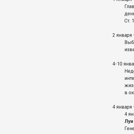
Гла
ден
Ст.
2 января
Выб
изв
4-10 янв
Нед
инт
жиз
в о
4 января
4 я
Луи
Ген