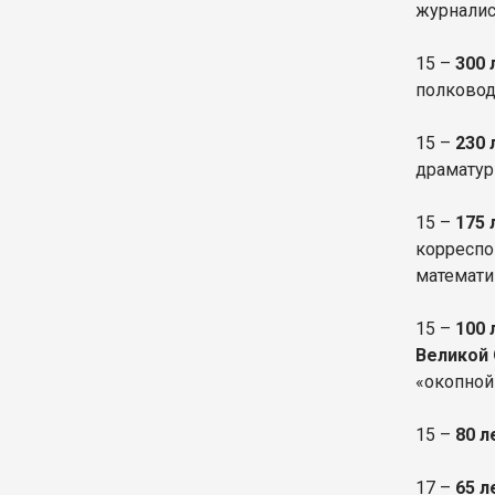
журнали
15 –
300
полковод
15 –
230 
драматург
15 –
175
корреспо
математи
15 –
100 
Великой
«окопной
15 –
80 л
17 –
65 