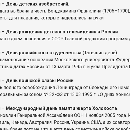
я –
День детских изобретений
.
 дата выбрана в честь Бенджамина Франклина (1706–1790),
асты для плавания, которые надевались на руки.
я –
День рождения детского телевидения в России
.
зан с днем основания в СССР Главной редакции программ д
я –
День российского студенчества
(Татьянин день).
знаменование основания Московского университета. Феде
тных датах России» от 13 марта 1995 г. и указ Президента 
я –
День воинской славы России
.
ь полного освобождения Ленинграда от блокады его неме
еральным законом № 32-ФЗ от 13.03.1995 г. «О днях воинс
я –
Международный день памяти жертв Холокоста
.
ановлен Генеральной Ассамблеей ООН 1 ноября 2005 года.
иль, Канада, Австралия, Россия, Украина, США, а их соавто
а выбрана потому, что в этот день советские войска осв