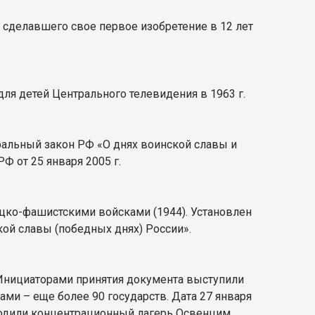
 сделавшего свое первое изобретение в 12 лет
ля детей Центрального телевидения в 1963 г.
ральный закон РФ «О днях воинской славы и
РФ от 25 января 2005 г.
цко-фашистскими войсками (1944). Установлен
кой славы (победных днях) России».
 Инициаторами принятия документа выступили
рами – еще более 90 государств. Дата 27 января
ободили концентрационный лагерь Освенцим.