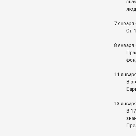
зна
люд
7 января
Ст.
8 января
Пра
фон
11 январ
В э
Бар
13 январ
В 1
зна
Пре