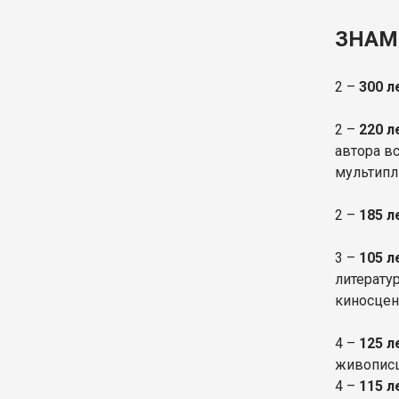
ЗНАМ
2 –
300 л
2 –
220 л
автора в
мультип
2 –
185 
3 –
105 л
литерату
киносцен
4 –
125 л
живописц
4 –
115 л