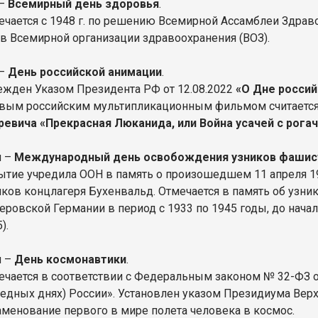
 –
Всемирный день здоровья
.
ечается с 1948 г. по решению Всемирной Ассамблеи Здраво
ав Всемирной организации здравоохранения (ВОЗ).
 –
День российской анимации
.
ежден Указом Президента РФ от 12.08.2022
«О Дне россий
вым российским мультипликационным фильмом считается 
ревича «Прекрасная Люканида, или Война усачей с рога
я –
Международный день освобождения узников фашист
ытие учредила ООН в память о произошедшем 11 апреля 1
иков концлагеря Бухенвальд. Отмечается в память об узн
леровской Германии в период с 1933 по 1945 годы, до нача
5).
я –
День космонавтики
.
ечается в соответствии с Федеральным законом № 32-ФЗ от
бедных днях) России». Установлен указом Президиума Верхо
аменование первого в мире полета человека в космос.