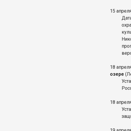
15 апрел
Дат
охр
кул
Ник
про
вер
18 апрел
озере
(Л
Уст
Рос
18 апрел
Уст
защ
19 апрел