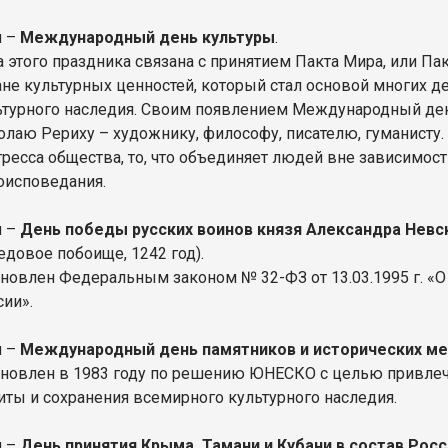
я –
Международный день культуры
.
а этого праздника связана с принятием Пакта Мира, или Па
ане культурных ценностей, который стал основой многих 
ьтурного наследия. Своим появлением Международный ден
олаю Рериху – художнику, философу, писателю, гуманисту. 
гресса общества, то, что объединяет людей вне зависимост
оисповедания.
я –
День победы русских воинов князя Александра Нев
едовое побоище, 1242 год).
ановлен Федеральным законом № 32-ФЗ от 13.03.1995 г. «О
сии».
я –
Международный день памятников и исторических ме
ановлен в 1983 году по решению ЮНЕСКО с целью привле
иты и сохранения всемирного культурного наследия.
я –
День принятия Крыма, Тамани и Кубани в состав Рос