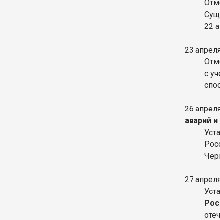
Отм
Сущ
22 
23 апрел
Отм
с у
спо
26 апрел
аварий и
Уст
Рос
Чер
27 апрел
Уст
Рос
оте