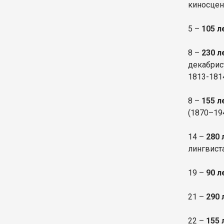
киносцен
5 –
105 л
8 –
230 л
декабрис
1813-1814
8 –
155 л
(1870–19
14 –
280 
лингвист
19 –
90 
21 –
290 
22 –
155 