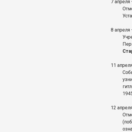
7 апреля
Отм
Уст
8 апреля
Учр
Пер
Ста
11 апрел
Соб
узн
гит
194
12 апрел
Отм
(по
озн