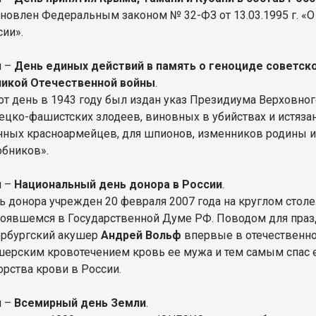
ановлен Федеральным законом № 32-ФЗ от 13.03.1995 г. «О
сии».
я –
День единых действий в память о геноциде советско
ликой Отечественной войны
.
тот день в 1943 году был издан указ Президиума Верховно
ецко-фашистских злодеев, виновных в убийствах и истязан
нных красноармейцев, для шпионов, изменников родины из
обников».
я –
Национальный день донора в России
.
ь донора учрежден 20 февраля 2007 года на круглом стол
тоявшемся в Государственной Думе РФ. Поводом для празд
ербургский акушер
Андрей Вольф
впервые в отечественно
шерским кровотечением кровь ее мужа и тем самым спас е
орства крови в России.
я –
Всемирный день Земли
.