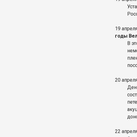
Уст
Рос
19 апрел
годы Ве
В э
нем
пле
пос
20 апрел
Ден
сос
пет
аку
дон
22 апрел