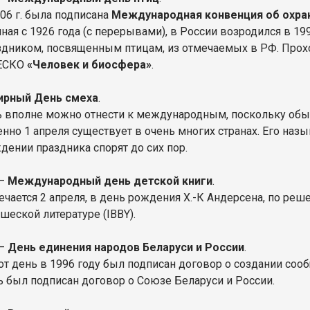
906 г. была подписана
Международная конвенция об охра
иная с 1926 года (с перерывами), в России возродился в 19
здником, посвященным птицам, из отмечаемых в РФ. Прох
ЕСКО
«Человек и биосфера»
.
ирный День смеха
.
ь вполне можно отнести к международным, поскольку обыч
енно 1 апреля существует в очень многих странах. Его наз
дении праздника спорят до сих пор.
 –
Международный день детской книги
.
ечается 2 апреля, в день рождения Х.-К Андерсена, по ре
шеской литературе (IBBY).
 –
День единения народов Беларуси и России
.
от день в 1996 году был подписан договор о создании сооб
ь был подписан договор о Союзе Беларуси и России.