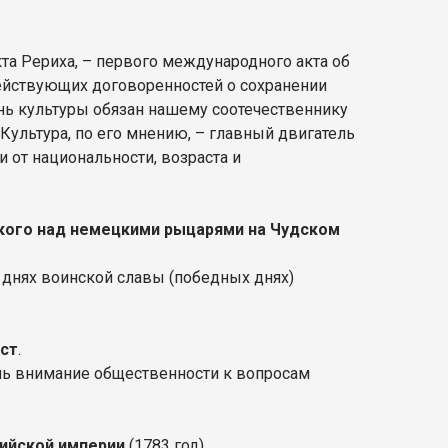
кта Рериха, – первого международного акта об
действующих договоренностей о сохранении
ь культуры обязан нашему соотечественнику
Культура, по его мнению, – главный двигатель
и от национальности, возраста и
ского над немецкими рыцарями на Чудском
 днях воинской славы (победных днях)
ст
.
чь внимание общественности к вопросам
сийской империи
(1783 год).