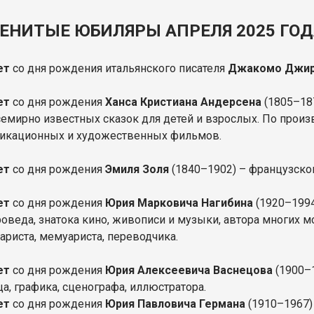
ЕНИТЫЕ ЮБИЛЯРЫ АПРЕЛЯ 2025 ГОД
ет
со дня рождения итальянского писателя
Джакомо Джир
ет
со дня рождения
Ханса Кристиана Андерсена
(1805–187
семирно известных сказок для детей и взрослых. По прои
ликационных и художественных фильмов.
лет
со дня рождения
Эмиля Золя
(1840–1902) – французског
ет
со дня рождения
Юрия Марковича Нагибина
(1920–1994
роведа, знатока кино, живописи и музыки, автора многих м
ариста, мемуариста, переводчика.
ет
со дня рождения
Юрия Алексеевича Васнецова
(1900–1
а, графика, сценографа, иллюстратора.
ет
со дня рождения
Юрия Павловича Германа
(1910–1967) 