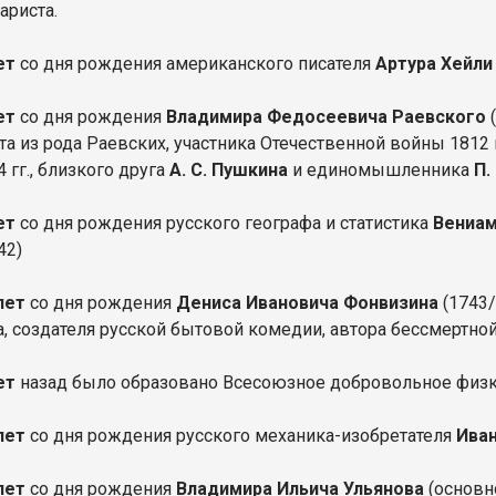
ариста.
ет
со дня рождения американского писателя
Артура Хейл
ет
со дня рождения
Владимира Федосеевича Раевского
(
та из рода Раевских, участника Отечественной войны 1812
 гг., близкого друга
А. С. Пушкина
и единомышленника
П.
ет
со дня рождения русского географа и статистика
Вениам
42)
лет
со дня рождения
Дениса Ивановича Фонвизина
(1743/
а, создателя русской бытовой комедии, автора бессмертн
лет
назад было образовано Всесоюзное добровольное физ
лет
со дня рождения русского механика-изобретателя
Иван
лет
со дня рождения
Владимира Ильича Ульянова
(основн