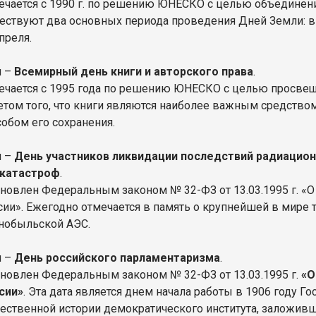
ечается с 1990 г. по решению ЮНЕСКО с целью объедине
ествуют два основных периода проведения Дней Земли: в
апреля.
я –
Всемирный день книги и авторского права
.
ечается с 1995 года по решению ЮНЕСКО с целью просвеще
четом того, что книги являются наиболее важным средств
собом его сохранения.
я –
День участников ликвидации последствий радиацион
 катастроф
.
ановлен Федеральным законом № 32-ФЗ от 13.03.1995 г. «О
сии». Ежегодно отмечается в память о крупнейшей в мире т
нобыльской АЭС.
я –
День российского парламентаризма
.
ановлен Федеральным законом № 32-ФЗ от 13.03.1995 г.
«О
сии»
. Эта дата является днем начала работы в 1906 году 
чественной истории демократического института, заложив