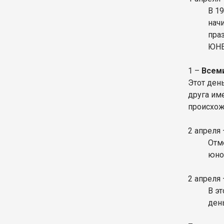
В 1
нач
пра
ЮН
1 –
Всем
Этот ден
друга им
происхож
2 апреля
Отм
юно
2 апреля
В эт
ден