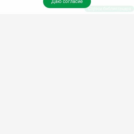
Даю согласие
Спроси библиотекаря
© Муниципальное бюджетное учреждение культуры
Ангарского городского округа «Централизованная
библиотечная система» (МБУК «ЦБС»), 2026
Адрес
: 665841, Иркутская обл., г. Ангарск, 17 микрорайон,
дом 4
Телефоны
:
+7 (3955) 55‑10‑22, 55‑09‑61, 55‑09‑69
Факс
:
+7 (3955) 55‑47‑19
Электронная почта
:
cbs-angarsk@yandex.ru
Мы в социальных сетях –
#Библиотеки_Ангарска