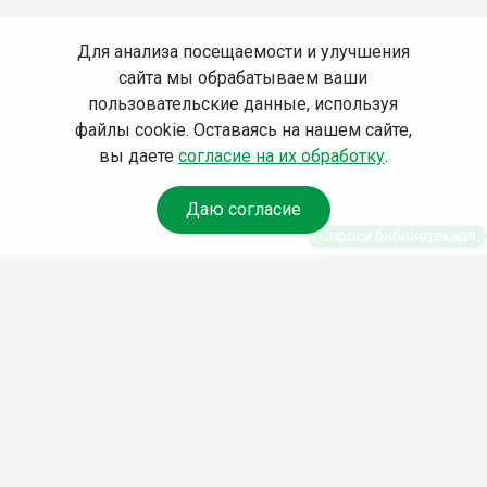
Для анализа посещаемости и улучшения
сайта мы обрабатываем ваши
пользовательские данные, используя
файлы cookie. Оставаясь на нашем сайте,
вы даете
согласие на их обработку
.
Даю согласие
Спроси библиотекаря
© Муниципальное бюджетное учреждение культуры
Ангарского городского округа «Централизованная
библиотечная система» (МБУК «ЦБС»), 2026
Адрес
: 665841, Иркутская обл., г. Ангарск, 17 микрорайон,
дом 4