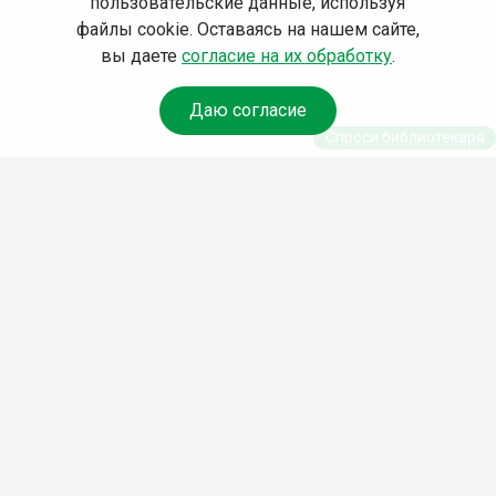
пользовательские данные, используя
файлы cookie. Оставаясь на нашем сайте,
вы даете
согласие на их обработку
.
Даю согласие
Спроси библиотекаря
© Муниципальное бюджетное учреждение культуры
Ангарского городского округа «Централизованная
библиотечная система» (МБУК «ЦБС»), 2026
Адрес
: 665841, Иркутская обл., г. Ангарск, 17 микрорайон,
дом 4
Телефоны
:
+7 (3955) 55‑10‑22, 55‑09‑61, 55‑09‑69
Факс
:
+7 (3955) 55‑47‑19
Электронная почта
:
cbs-angarsk@yandex.ru