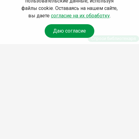
пользовательские данные, используя
файлы cookie. Оставаясь на нашем сайте,
вы даете
согласие на их обработку
.
Даю согласие
Спроси библиотекаря
© Муниципальное бюджетное учреждение культуры
Ангарского городского округа «Централизованная
библиотечная система» (МБУК «ЦБС»), 2026
Адрес
: 665841, Иркутская обл., г. Ангарск, 17 микрорайон,
дом 4
Телефоны
:
+7 (3955) 55‑10‑22, 55‑09‑61, 55‑09‑69
Факс
:
+7 (3955) 55‑47‑19
Электронная почта
:
cbs-angarsk@yandex.ru