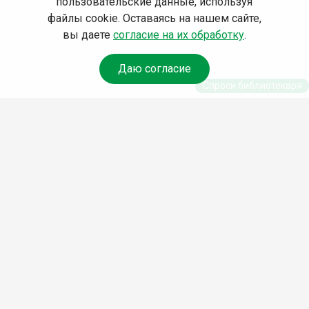
пользовательские данные, используя
файлы cookie. Оставаясь на нашем сайте,
вы даете
согласие на их обработку
.
Даю согласие
Спроси библиотекаря
© Муниципальное бюджетное учреждение культуры
Ангарского городского округа «Централизованная
библиотечная система» (МБУК «ЦБС»), 2026
Адрес
: 665841, Иркутская обл., г. Ангарск, 17 микрорайон,
дом 4
Телефоны
:
+7 (3955) 55‑10‑22, 55‑09‑61, 55‑09‑69
Факс
:
+7 (3955) 55‑47‑19
Электронная почта
:
cbs-angarsk@yandex.ru