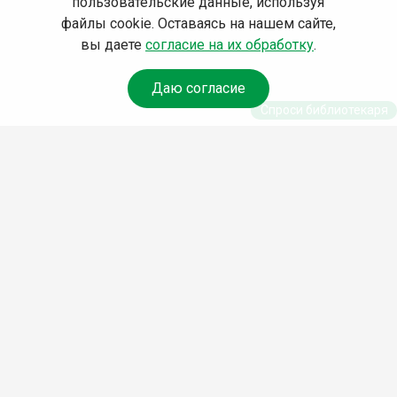
пользовательские данные, используя
файлы cookie. Оставаясь на нашем сайте,
вы даете
согласие на их обработку
.
Даю согласие
Спроси библиотекаря
© Муниципальное бюджетное учреждение культуры
Ангарского городского округа «Централизованная
библиотечная система» (МБУК «ЦБС»), 2026
Адрес
: 665841, Иркутская обл., г. Ангарск, 17 микрорайон,
дом 4
Телефоны
:
+7 (3955) 55‑10‑22, 55‑09‑61, 55‑09‑69
Факс
:
+7 (3955) 55‑47‑19
Электронная почта
:
cbs-angarsk@yandex.ru