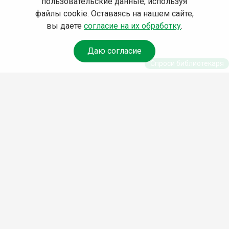
пользовательские данные, используя
файлы cookie. Оставаясь на нашем сайте,
вы даете
согласие на их обработку
.
Даю согласие
Спроси библиотекаря
© Муниципальное бюджетное учреждение культуры
Ангарского городского округа «Централизованная
библиотечная система» (МБУК «ЦБС»), 2026
Адрес
: 665841, Иркутская обл., г. Ангарск, 17 микрорайон,
дом 4
Телефоны
:
+7 (3955) 55‑10‑22, 55‑09‑61, 55‑09‑69
Факс
:
+7 (3955) 55‑47‑19
Электронная почта
:
cbs-angarsk@yandex.ru