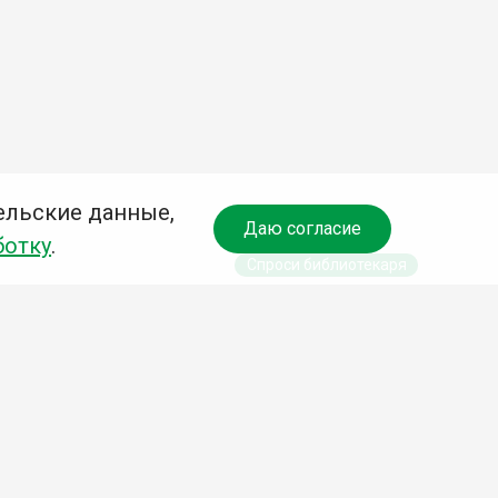
ельские данные,
Даю согласие
ботку
.
Спроси библиотекаря
чредитель:
омитет по культуре и молодежной политике АГО
езависимая оценка качества библиотечных услуг