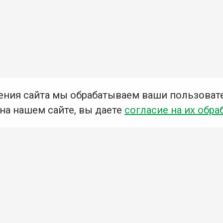
ения сайта мы обрабатываем ваши пользоват
 на нашем сайте, вы даете
согласие на их обра
Мы в социальных сетях –
#Библиотеки_Ангарска
У
К
Н
Приглашаем Вас в наши библиотеки!