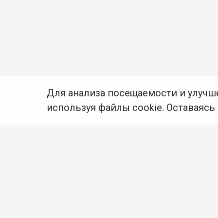
Для анализа посещаемости и улучш
используя файлы cookie. Оставаясь
© Муниципальное бюджетное учреждение культуры
Ангарского городского округа «Централизованная
библиотечная система» (МБУК «ЦБС»), 2026
Адрес
: 665841, Иркутская обл., г. Ангарск,
17 микрорайон, дом 4