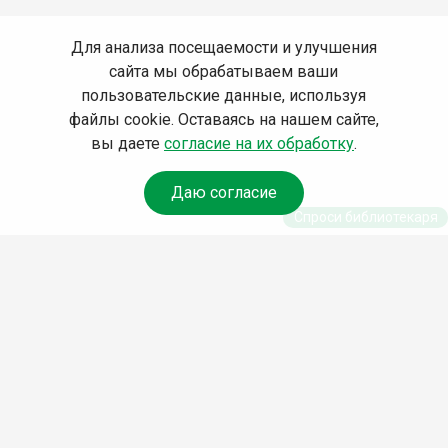
Для анализа посещаемости и улучшения
сайта мы обрабатываем ваши
пользовательские данные, используя
файлы cookie. Оставаясь на нашем сайте,
вы даете
согласие на их обработку
.
Даю согласие
Спроси библиотекаря
© Муниципальное бюджетное учреждение культуры
Ангарского городского округа «Централизованная
библиотечная система» (МБУК «ЦБС»), 2026
Адрес
: 665841, Иркутская обл., г. Ангарск, 17 микрорайон,
дом 4