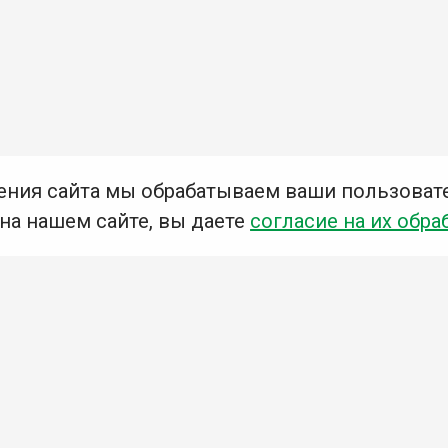
ения сайта мы обрабатываем ваши пользоват
 на нашем сайте, вы даете
согласие на их обра
Мы в социальных сетях –
#Библиотеки_Ангарска
У
К
Н
Приглашаем Вас в наши библиотеки!