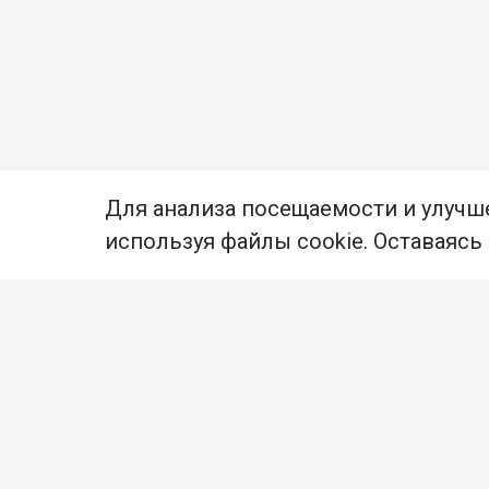
Для анализа посещаемости и улучш
используя файлы cookie. Оставаясь
© Муниципальное бюджетное учреждение культуры
Ангарского городского округа «Централизованная
библиотечная система» (МБУК «ЦБС»), 2026
Адрес
: 665841, Иркутская обл., г. Ангарск,
17 микрорайон, дом 4