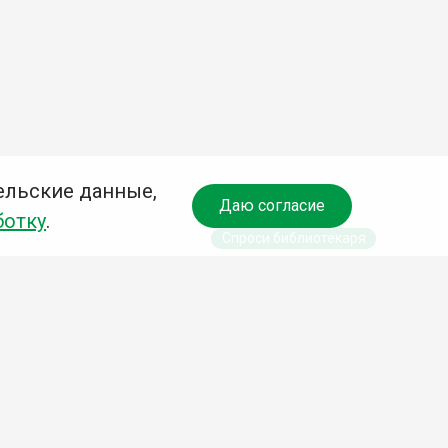
ельские данные,
Даю согласие
ботку
.
Спроси библиотекаря
чредитель:
омитет по культуре и молодежной политике АГО
езависимая оценка качества библиотечных услуг