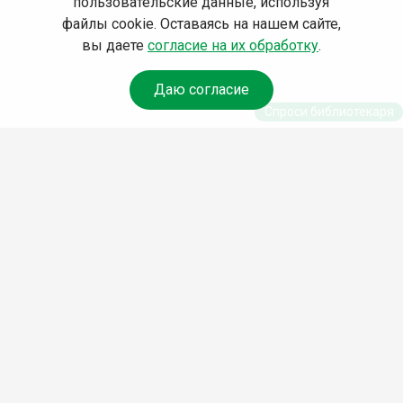
пользовательские данные, используя
файлы cookie. Оставаясь на нашем сайте,
вы даете
согласие на их обработку
.
Даю согласие
Спроси библиотекаря
© Муниципальное бюджетное учреждение культуры
Ангарского городского округа «Централизованная
библиотечная система» (МБУК «ЦБС»), 2026
Адрес
: 665841, Иркутская обл., г. Ангарск, 17 микрорайон,
дом 4
Телефоны
:
+7 (3955) 55‑10‑22, 55‑09‑61, 55‑09‑69
Факс
:
+7 (3955) 55‑47‑19
Электронная почта
:
cbs-angarsk@yandex.ru