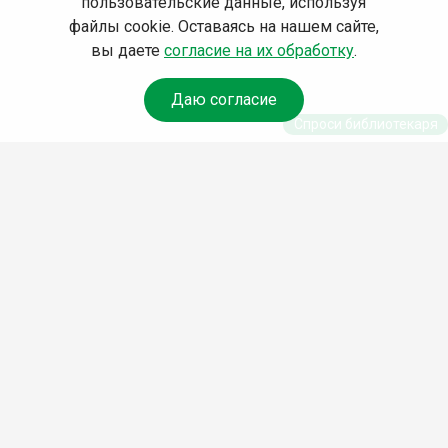
пользовательские данные, используя
файлы cookie. Оставаясь на нашем сайте,
вы даете
согласие на их обработку
.
Даю согласие
Спроси библиотекаря
© Муниципальное бюджетное учреждение культуры
Ангарского городского округа «Централизованная
библиотечная система» (МБУК «ЦБС»), 2026
Адрес
: 665841, Иркутская обл., г. Ангарск, 17 микрорайон,
дом 4
Телефоны
:
+7 (3955) 55‑10‑22, 55‑09‑61, 55‑09‑69
Факс
:
+7 (3955) 55‑47‑19
Электронная почта
:
cbs-angarsk@yandex.ru