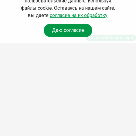
пользовательские данные, используя
файлы cookie. Оставаясь на нашем сайте,
вы даете
согласие на их обработку
.
Даю согласие
Спроси библиотекаря
© Муниципальное бюджетное учреждение культуры
Ангарского городского округа «Централизованная
библиотечная система» (МБУК «ЦБС»), 2026
Адрес
: 665841, Иркутская обл., г. Ангарск, 17 микрорайон,
дом 4
Телефоны
:
+7 (3955) 55‑10‑22, 55‑09‑61, 55‑09‑69
Факс
:
+7 (3955) 55‑47‑19
Электронная почта
:
cbs-angarsk@yandex.ru